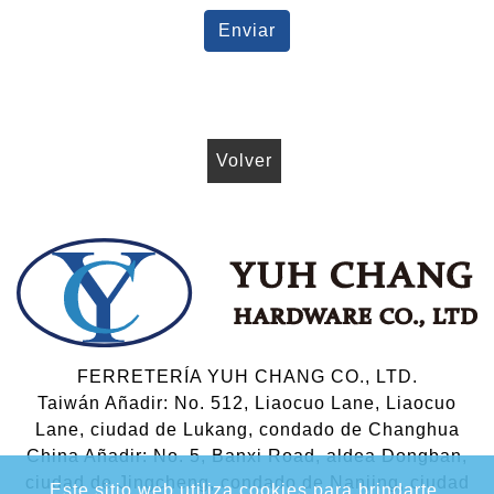
Enviar
Volver
FERRETERÍA YUH CHANG CO., LTD.
Taiwán Añadir: No. 512, Liaocuo Lane, Liaocuo
Lane, ciudad de Lukang, condado de Changhua
China Añadir: No. 5, Banxi Road, aldea Dongban,
ciudad de Jingcheng, condado de Nanjing, ciudad
Este sitio web utiliza cookies para brindarte