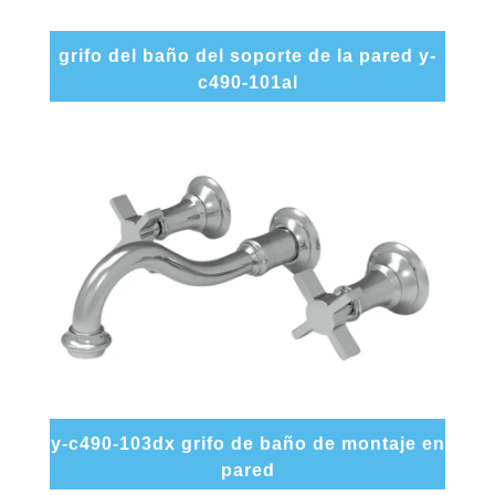
grifo del baño del soporte de la pared y-
c490-101al
y-c490-103dx grifo de baño de montaje en
pared