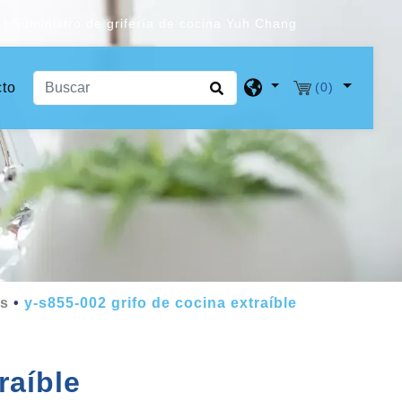
| Suministro de grifería de cocina Yuh Chang
to
(0)
es
y-s855-002 grifo de cocina extraíble
raíble