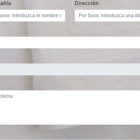
añía
Dirección