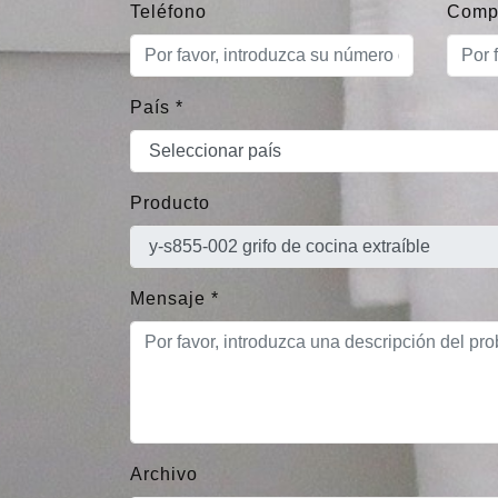
Teléfono
Comp
País
*
Producto
Mensaje
*
Archivo