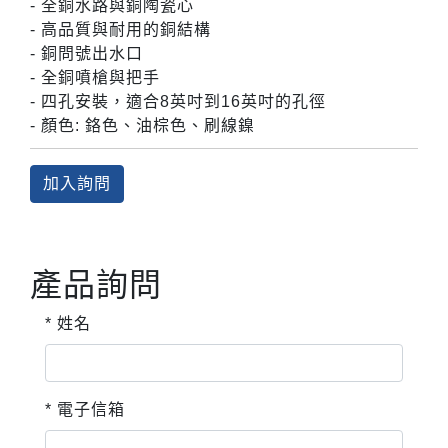
- 全銅水路與銅陶瓷心
- 高品質與耐用的銅結構
- 銅問號出水口
- 全銅噴槍與把手
- 四孔安裝，適合8英吋到16英吋的孔徑
- 顏色: 鉻色、油棕色、刷線鎳
加入詢問
產品詢問
* 姓名
* 電子信箱