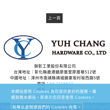
上一頁
御彰工業股份有限公司
台灣地址：彰化縣鹿港鎮廖厝里廖厝巷512號
中國地址：漳州市南靖縣靖城鎮東坂村坂西路5號
電話：
04-7715627
傳真：04-7715361
本網站使用 Cookies 為您提供更好的服務。繼
Email：
chinghsieh@yuhchang.com.tw
續瀏覽本網站，即表示您同意使用 Cookies。
Copyright © 2020-2026 御彰工業股份有限公司 All rights
點擊此處閱讀我們的 Cookies 政策。