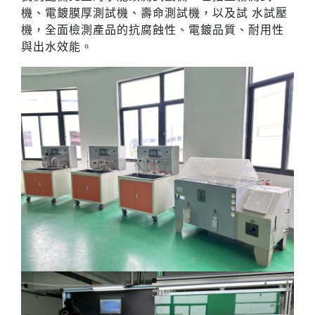
機、電鍍膜厚測試機、壽命測試機，以及試 ⽔試壓
機，全⾯檢測產品的抗腐蝕性、電鍍品質、耐⽤性
與出⽔效能。