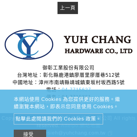
上一頁
御彰工業股份有限公司
台灣地址：彰化縣鹿港鎮廖厝里廖厝巷512號
中國地址：漳州市南靖縣靖城鎮東坂村坂西路5號
電話：
04-7715627
傳真：04-7715361
本網站使用 Cookies 為您提供更好的服務。繼
Email：
chinghsieh@yuhchang.com.tw
續瀏覽本網站，即表示您同意使用 Cookies。
Copyright © 2020-2026 御彰工業股份有限公司 All rights
點擊此處閱讀我們的 Cookies 政策。
reserved.
Atteipo.
網站地圖
chinghsieh@yuhchang.com.tw
接受