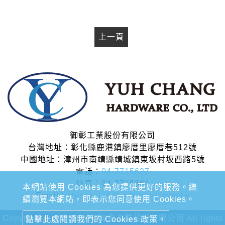
上一頁
御彰工業股份有限公司
台灣地址：彰化縣鹿港鎮廖厝里廖厝巷512號
中國地址：漳州市南靖縣靖城鎮東坂村坂西路5號
電話：
04-7715627
傳真：04-7715361
本網站使用 Cookies 為您提供更好的服務。繼
Email：
chinghsieh@yuhchang.com.tw
續瀏覽本網站，即表示您同意使用 Cookies。
Copyright © 2020-2026 御彰工業股份有限公司 All rights
點擊此處閱讀我們的 Cookies 政策。