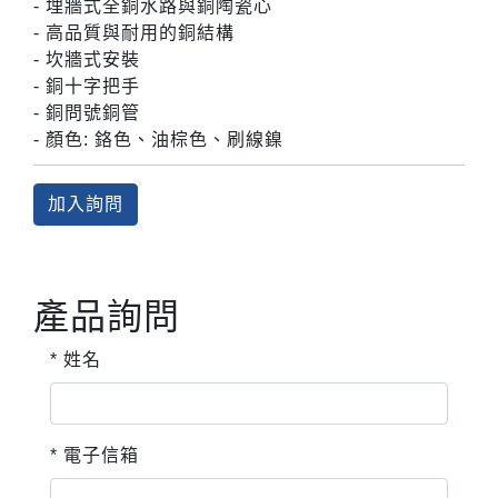
- 埋牆式全銅水路與銅陶瓷心
- 高品質與耐用的銅結構
- 坎牆式安裝
- 銅十字把手
- 銅問號銅管
- 顏色: 鉻色、油棕色、刷線鎳
加入詢問
產品詢問
* 姓名
* 電子信箱