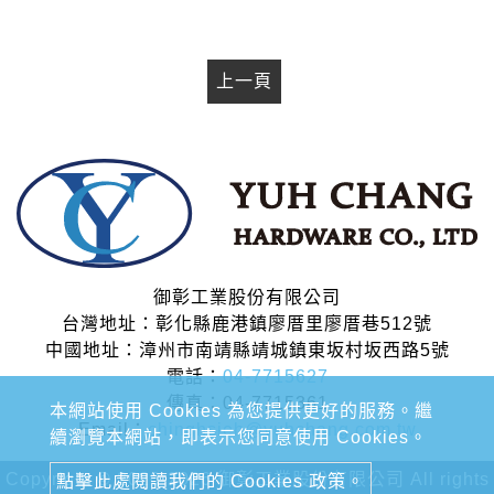
上一頁
御彰工業股份有限公司
台灣地址：彰化縣鹿港鎮廖厝里廖厝巷512號
中國地址：漳州市南靖縣靖城鎮東坂村坂西路5號
電話：
04-7715627
傳真：04-7715361
本網站使用 Cookies 為您提供更好的服務。繼
Email：
chinghsieh@yuhchang.com.tw
續瀏覽本網站，即表示您同意使用 Cookies。
Copyright © 2020-2026 御彰工業股份有限公司 All rights
點擊此處閱讀我們的 Cookies 政策。