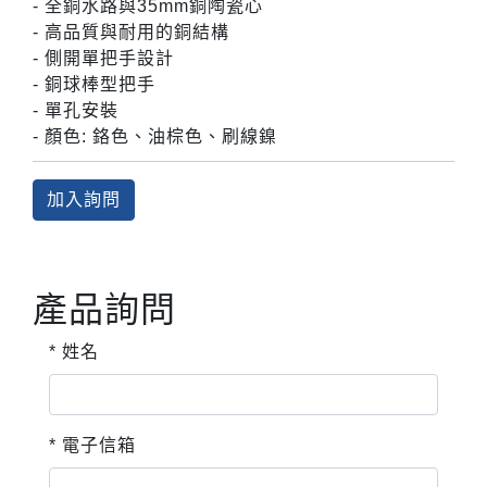
- 全銅水路與35mm銅陶瓷心
- 高品質與耐用的銅結構
- 側開單把手設計
- 銅球棒型把手
- 單孔安裝
- 顏色: 鉻色、油棕色、刷線鎳
加入詢問
產品詢問
* 姓名
* 電子信箱