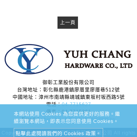
上一頁
御彰工業股份有限公司
台灣地址：彰化縣鹿港鎮廖厝里廖厝巷512號
中國地址：漳州市南靖縣靖城鎮東坂村坂西路5號
電話：
04-7715627
傳真：04-7715361
本網站使用 Cookies 為您提供更好的服務。繼
Email：
chinghsieh@yuhchang.com.tw
續瀏覽本網站，即表示您同意使用 Cookies。
Copyright © 2020-2026 御彰工業股份有限公司 All rights
點擊此處閱讀我們的 Cookies 政策。