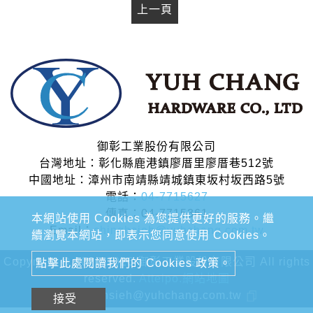
上一頁
御彰工業股份有限公司
台灣地址：彰化縣鹿港鎮廖厝里廖厝巷512號
中國地址：漳州市南靖縣靖城鎮東坂村坂西路5號
電話：
04-7715627
傳真：04-7715361
本網站使用 Cookies 為您提供更好的服務。繼
Email：
chinghsieh@yuhchang.com.tw
續瀏覽本網站，即表示您同意使用 Cookies。
Copyright © 2020-2026 御彰工業股份有限公司 All rights
點擊此處閱讀我們的 Cookies 政策。
reserved.
Atteipo.
網站地圖
chinghsieh@yuhchang.com.tw
接受