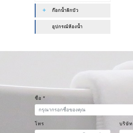
ก๊อกน้ำฝักบัว
อุปกรณ์ห้องน้ำ
ชื่อ
*
โทร
บริษัท